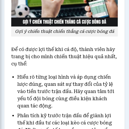
Gợi ý chiến thuật chiến thắng cá cược bóng đá
Để có được lợi thế khi cá độ, thành viên hãy
trang bị cho mình chiến thuật hiệu quả nhất,
cụ thể:
Hiểu rõ từng loại hình và áp dụng chiến
lược đúng, quan sát sự thay đổi của tỷ lệ
vào tiền trước trận đấu. Hãy quan tâm tới
yếu tố đội bóng cùng điều kiện khách
quan tác động.
Phân tích kỹ trước trận đấu để giành lợi
thế khi đầu tư các loại kèo cá cược bóng