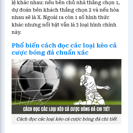
lệ khác nhau: nếu bên chủ nhà thắng chọn 1,
dự đoán bên khách thắng chọn 2 và nếu hòa
nhau sẽ là X. Ngoài ra còn 1 số hình thức
khác nhưng nổi bật vẫn là 3 loại hình chính
này.
Phổ biến cách đọc các loại kèo cá
cược bóng đá chuẩn xác
Cách đọc các loại kèo cá cược bóng đá chi tiết