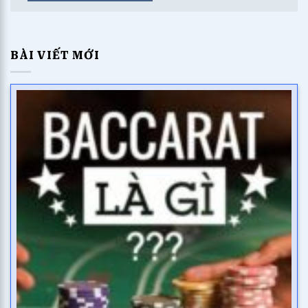
BÀI VIẾT MỚI