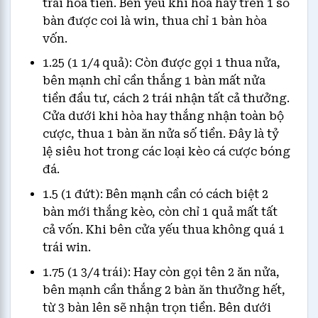
trái hòa tiền. Bên yếu khi hòa hay trên 1 số
bàn được coi là win, thua chỉ 1 bàn hòa
vốn.
1.25 (1 1/4 quả): Còn được gọi 1 thua nửa,
bên mạnh chỉ cần thắng 1 bàn mất nửa
tiền đầu tư, cách 2 trái nhận tất cả thưởng.
Cửa dưới khi hòa hay thắng nhận toàn bộ
cược, thua 1 bàn ăn nửa số tiền. Đây là tỷ
lệ siêu hot trong các loại kèo cá cược bóng
đá.
1.5 (1 đứt): Bên mạnh cần có cách biệt 2
bàn mới thắng kèo, còn chỉ 1 quả mất tất
cả vốn. Khi bên cửa yếu thua không quá 1
trái win.
1.75 (1 3/4 trái): Hay còn gọi tên 2 ăn nửa,
bên mạnh cần thắng 2 bàn ăn thưởng hết,
từ 3 bàn lên sẽ nhận trọn tiền. Bên dưới