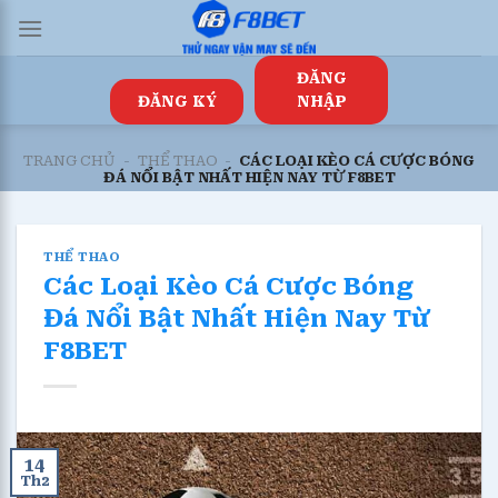
Bỏ
qua
nội
ĐĂNG
dung
ĐĂNG KÝ
NHẬP
TRANG CHỦ
-
THỂ THAO
-
CÁC LOẠI KÈO CÁ CƯỢC BÓNG
ĐÁ NỔI BẬT NHẤT HIỆN NAY TỪ F8BET
THỂ THAO
Các Loại Kèo Cá Cược Bóng
Đá Nổi Bật Nhất Hiện Nay Từ
F8BET
14
Th2