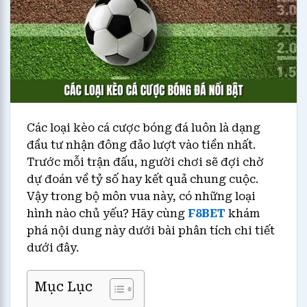
Các loại kèo cá cược bóng đá luôn là dạng
đầu tư nhận đông đảo lượt vào tiền nhất.
Trước mỗi trận đấu, người chơi sẽ đợi chờ
dự đoán về tỷ số hay kết quả chung cuộc.
Vậy trong bộ môn vua này, có những loại
hình nào chủ yếu? Hãy cùng
F8BET
khám
phá nội dung này dưới bài phân tích chi tiết
dưới đây.
Mục Lục