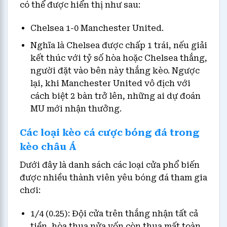
có thể được hiển thị như sau:
Chelsea 1-0 Manchester United.
Nghĩa là Chelsea được chấp 1 trái, nếu giải
kết thúc với tỷ số hòa hoặc Chelsea thắng,
người đặt vào bên này thắng kèo. Ngược
lại, khi Manchester United vô địch với
cách biệt 2 bàn trở lên, những ai dự đoán
MU mới nhận thưởng.
Các loại kèo cá cược bóng đá trong
kèo châu Á
Dưới đây là danh sách các loại cửa phổ biến
được nhiều thành viên yêu bóng đá tham gia
chơi:
1/4 (0.25): Đội cửa trên thắng nhận tất cả
tiền, hòa thua nửa vốn còn thua mất toàn