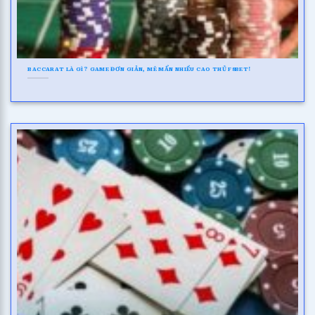
BACCARAT LÀ GÌ? GAME ĐƠN GIẢN, MÊ MẨN NHIỀU CAO THỦ F8BET!