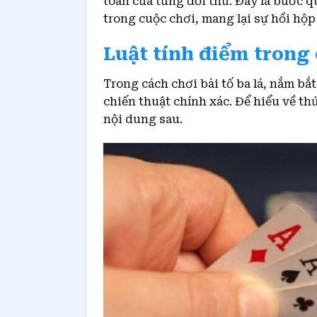
toán của từng đối thủ. Đây là bước 
trong cuộc chơi, mang lại sự hồi hộp
Luật tính điểm trong 
Trong cách chơi bài tố ba lá, nắm bắ
chiến thuật chính xác. Để hiểu về t
nội dung sau.