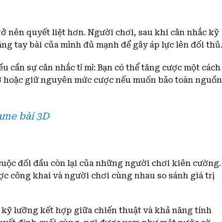
ở nên quyết liệt hơn. Người chơi, sau khi cân nhắc kỹ
rằng tay bài của mình đủ mạnh để gây áp lực lên đối thủ
u cần sự cân nhắc tỉ mỉ: Bạn có thể tăng cược một cách
gờ hoặc giữ nguyên mức cược nếu muốn bảo toàn nguồn
me bài 3D
, cuộc đối đầu còn lại của những người chơi kiên cường.
được công khai và người chơi cùng nhau so sánh giá trị
 kỹ lưỡng kết hợp giữa chiến thuật và khả năng tính