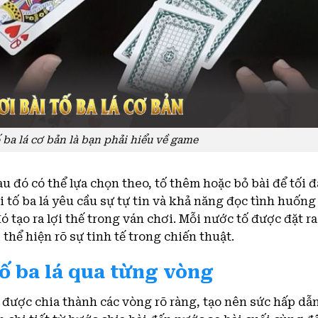
 ba lá cơ bản là bạn phải hiểu về game
u đó có thể lựa chọn theo, tố thêm hoặc bỏ bài để tối đ
i tố ba lá yêu cầu sự tự tin và khả năng đọc tình huống
 tạo ra lợi thế trong ván chơi. Mỗi nước tố được đặt ra
hể hiện rõ sự tinh tế trong chiến thuật.
tố ba lá qua từng vòng
c được chia thành các vòng rõ ràng, tạo nên sức hấp dẫ