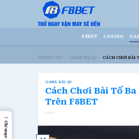
Bỏ
qua
nội
dung
F8BET
CASINO
GAM
TRANG CHỦ
-
GAME BÀI 3D
-
CÁCH CHƠI BÀI 
GAME BÀI 3D
Cách Chơi Bài Tố B
Trên F8BET
→
Chỉ mục