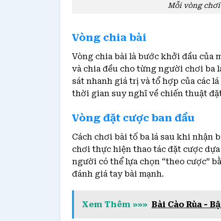
Mỗi vòng chơi
Vòng chia bài
Vòng chia bài là bước khởi đầu của m
và chia đều cho từng người chơi ba l
sát nhanh giá trị và tổ hợp của các 
thời gian suy nghĩ về chiến thuật đặ
Vòng đặt cược ban đầu
Cách chơi bài tố ba lá sau khi nhận
chơi thực hiện thao tác đặt cược dựa
người có thể lựa chọn “theo cược” b
đánh giá tay bài mạnh.
Xem Thêm »»»
Bài Cào Rùa - 