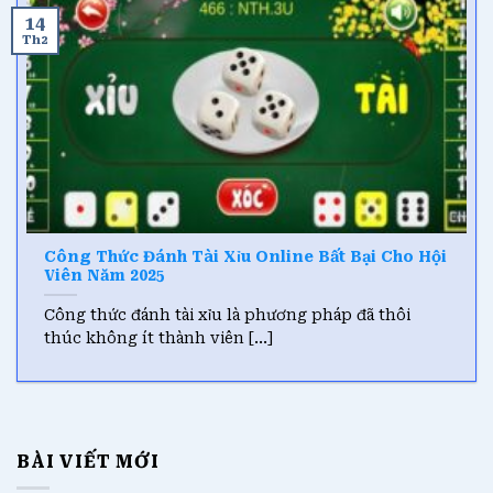
14
Chất lượng dịch vụ uy tín
Th2
Như đã giới thiệu, hội viên tại casino không chỉ
được trải nghiệm các sản phẩm giải trí chất lượng
mà còn được sử dụng hàng loạt dịch vụ chuyên
nghiệp. Đặc biệt phải kể đến đó chính là dịch vụ
CSKH tại hệ thống. Cổng game nổi tiếng với đội
ngũ nhân viên CSKH uy tín, chuyên nghiệp và tận
tình. Đảm bảo thời gian giải quyết vấn đề nhanh
Công Thức Đánh Tài Xỉu Online Bất Bại Cho Hội
chóng và chính xác. Điều đó giúp quá trình tham
Viên Năm 2025
gia cá cược của hội viên suôn sẻ và dễ dàng hơn
bao giờ hết, không có bất cứ vướng mắc nào cản
Công thức đánh tài xỉu là phương pháp đã thôi
thúc không ít thành viên [...]
trở.
Kho game đa dạng
Người chơi coi casino F8BET là điểm đến lý tưởng
bởi lý do đặc biệt nhất đó chính là tại đây có vô
BÀI VIẾT MỚI
vàn các trò chơi hấp dẫn. Các tay chơi tha hồ trải