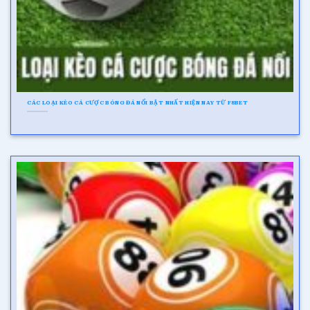
số có trục được chia thành 28 ô khác nhau và một
quả bóng tròn.
Sau khi dealer tiến hành quay bàn thì hội viên sẽ
lựa chọn giá trị ô số mà quả bóng dừng lại. Nếu
như kết quả dự đoán chính xác bạn sẽ nhận được
CÁC LOẠI KÈO CÁ CƯỢC BÓNG ĐÁ NỔI BẬT NHẤT HIỆN NAY TỪ F8BET
thưởng ngay sau đó. Tuy luật chơi khá đơn giản
nhưng lại mang đến cho khách hàng nhiều trải
nghiệm sinh động và mới mẻ khi đến với casino.
Kinh nghiệm trở thành tay chơi dẫn
đầu tại hệ thống