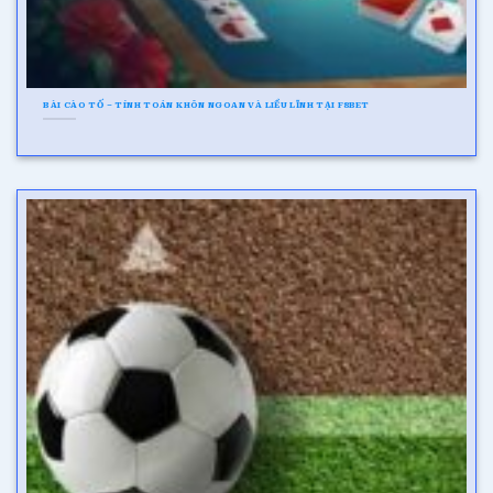
nên luật chơi không quá phức tạp, thậm chí còn
khá dễ hiểu so với rất nhiều trò chơi cá cược hiện
đại tại casino. Chính vì vậy, tựa game cũng nằm
trong số địa chỉ được truy cập nhiều nhất tại hệ
BÀI CÀO TỐ – TÍNH TOÁN KHÔN NGOAN VÀ LIỀU LĨNH TẠI F8BET
thống cá cược này.
Khi tham gia cá cược, hội viên chỉ cần đưa ra quyết
định lựa chọn một trong ba cửa cược là: Rồng, Hổ
và Hòa. Vậy nên khả năng thua lỗ khá ít, đảm bảo
an toàn cho vốn cược của người chơi.
Roulette
Đây là một trong những trò chơi cá cược hiện đại
được nhiều người đón nhận và săn lùng nhất hiện
nay. Roulette mang đến không gian giải trí hoàn
toàn mới lạ và khác biệt với những hình ảnh độc
đáo, sắc nét và sinh động. Công cụ để bắt đầu một
bàn cược vô cùng đơn giản bao gồm: một bàn quay