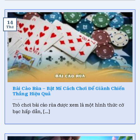
đại giúp thành viên có cảm giác như đang ngồi tại
một sòng bạc thực thụ. Không gian trải nghiệm có
phong cách thiết kế sang trọng và chuyên nghiệp
14
chắc chắn sẽ tạo nên sự hấp dẫn khó cưỡng.
Th2
Đa dạng thể loại trò chơi
Game bài 3D
tại F8BET cung cấp đa dạng thể loại
nổi đình đám hiện nay như Tiến Lên, Xì Dách, Mậu
Binh, Phỏm, Liêng,… Sự phong phú này sẽ giúp
người chơi dễ dàng tìm thấy được lựa chọn yêu
thích của mình và đảm bảo không bao giờ bị nhàm
chán. Bên cạnh đó, hệ thống cũng thường xuyên
Bài Cào Rùa – Bật Mí Cách Chơi Để Giành Chiến
Thắng Hiệu Quả
cập nhật thêm các trò chơi mới để tạo ra không
gian giải trí đa dạng, đáp ứng mọi nhu cầu.
Trò chơi bài cào rùa được xem là một hình thức cờ
bạc hấp dẫn, [...]