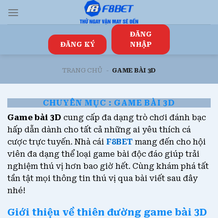
Bỏ
qua
nội
ĐĂNG
dung
ĐĂNG KÝ
NHẬP
TRANG CHỦ
-
GAME BÀI 3D
CHUYÊN MỤC :
GAME BÀI 3D
Game bài 3D
cung cấp đa dạng trò chơi đánh bạc
hấp dẫn dành cho tất cả những ai yêu thích cá
cược trực tuyến. Nhà cái
F8BET
mang đến cho hội
viên đa dạng thể loại game bài độc đáo giúp trải
nghiệm thú vị hơn bao giờ hết. Cùng khám phá tất
tần tật mọi thông tin thú vị qua bài viết sau đây
nhé!
Giới thiệu về thiên đường game bài 3D