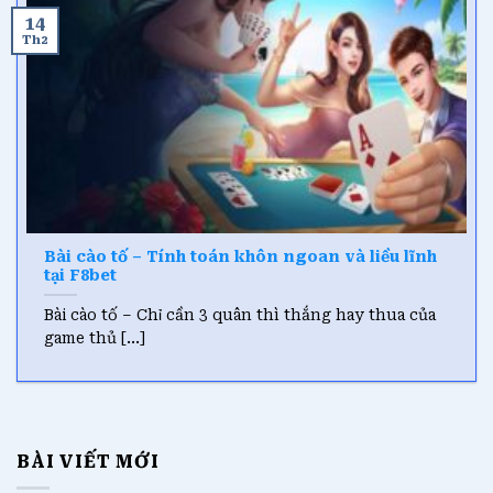
14
Th2
Vì sao nên thưởng thức game bài 3D tại nền tảng
F8BET?
Trải nghiệm mọi lúc, mọi nơi
Bài cào tố – Tính toán khôn ngoan và liều lĩnh
tại F8bet
F8BET hỗ trợ khách hàng trải nghiệm game bài đa
nền tảng trên cả máy tính lẫn điện thoại di động.
Bài cào tố – Chỉ cần 3 quân thì thắng hay thua của
game thủ [...]
Giao diện được tối ưu hóa trên từng nền tảng khác
nhau sẽ giúp người chơi dễ dàng thao tác dù cho
sử dụng bất kỳ loại thiết bị nào. Chỉ cần có kết nối
internet là thành viên có thể tham gia mọi lúc mọi
nơi mà không bị giới hạn, tạo nên sự tiện lợi tối đa
BÀI VIẾT MỚI
và những trải nghiệm linh hoạt.