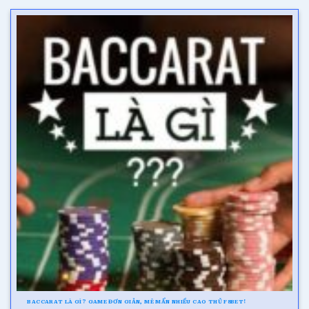
Tỷ lệ thưởng cao, minh bạch
Siêu phẩm
game bài 3D
F8BET làm say mê đông
đảo thành viên bởi sở hữu tỷ lệ thưởng cao, ưu đãi
hơn so với những địa điểm cá cược khác. Mọi kết
quả trò chơi đều diễn ra công khai, minh bạch,
chắc chắn không có bất kỳ sự can thiệp hay gian
lận nào từ bên ngoài. Người chơi sẽ có cơ hội
thắng lớn nhờ tỷ lệ thắng cao cùng với nhiều
chương trình khuyến mãi hấp dẫn được tổ chức
liên tục.
Gợi ý một số game bài 3D hấp dẫn nên
trải nghiệm
Game bài 3D
sở hữu vô vàn thể loại khác nhau
giúp người chơi thỏa sức lựa chọn tùy theo sở
thích hoặc nhu cầu của bản thân. Tại F8BET, hội
BACCARAT LÀ GÌ? GAME ĐƠN GIẢN, MÊ MẨN NHIỀU CAO THỦ F8BET!
viên có thể thử sức với các trò chơi độc đáo mang