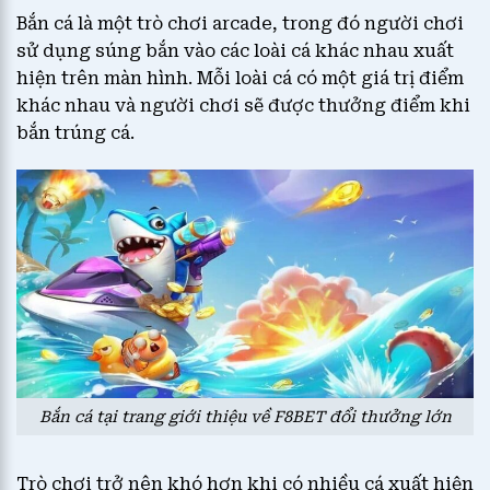
Bắn cá là một trò chơi arcade, trong đó người chơi
sử dụng súng bắn vào các loài cá khác nhau xuất
hiện trên màn hình. Mỗi loài cá có một giá trị điểm
khác nhau và người chơi sẽ được thưởng điểm khi
bắn trúng cá.
Bắn cá tại trang giới thiệu về F8BET đổi thưởng lớn
Trò chơi trở nên khó hơn khi có nhiều cá xuất hiện