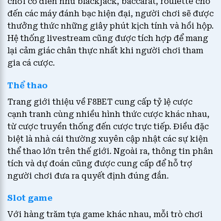
chơi cổ điển như blackjack, baccarat, roulette cho
đến các máy đánh bạc hiện đại, người chơi sẽ được
thưởng thức những giây phút kịch tính và hồi hộp.
Hệ thống livestream cũng được tích hợp để mang
lại cảm giác chân thực nhất khi người chơi tham
gia cá cược.
Thể thao
Trang giới thiệu về F8BET cung cấp tỷ lệ cược
cạnh tranh cùng nhiều hình thức cược khác nhau,
từ cược truyền thống đến cược trực tiếp. Điều đặc
biệt là nhà cái thường xuyên cập nhật các sự kiện
thể thao lớn trên thế giới. Ngoài ra, thông tin phân
tích và dự đoán cũng được cung cấp để hỗ trợ
người chơi đưa ra quyết định đúng đắn.
Slot game
Với hàng trăm tựa game khác nhau, mỗi trò chơi