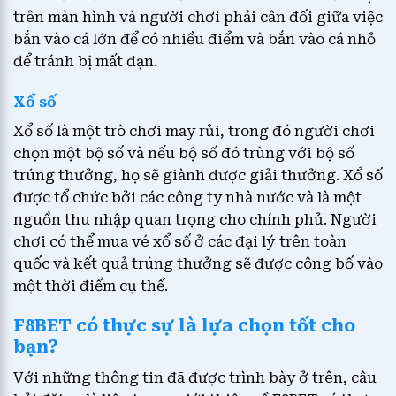
trên màn hình và người chơi phải cân đối giữa việc
bắn vào cá lớn để có nhiều điểm và bắn vào cá nhỏ
để tránh bị mất đạn.
Xổ số
Xổ số là một trò chơi may rủi, trong đó người chơi
chọn một bộ số và nếu bộ số đó trùng với bộ số
trúng thưởng, họ sẽ giành được giải thưởng. Xổ số
được tổ chức bởi các công ty nhà nước và là một
nguồn thu nhập quan trọng cho chính phủ. Người
chơi có thể mua vé xổ số ở các đại lý trên toàn
quốc và kết quả trúng thưởng sẽ được công bố vào
một thời điểm cụ thể.
F8BET có thực sự là lựa chọn tốt cho
bạn?
Với những thông tin đã được trình bày ở trên, câu