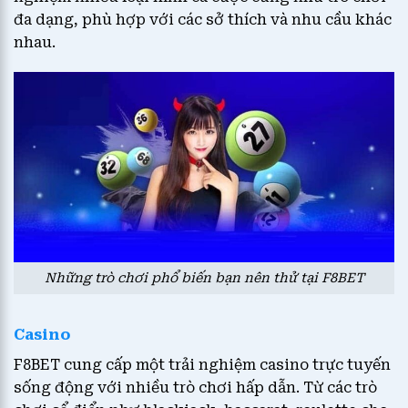
đa dạng, phù hợp với các sở thích và nhu cầu khác
nhau.
Những trò chơi phổ biến bạn nên thử tại F8BET
Casino
F8BET cung cấp một trải nghiệm casino trực tuyến
sống động với nhiều trò chơi hấp dẫn. Từ các trò