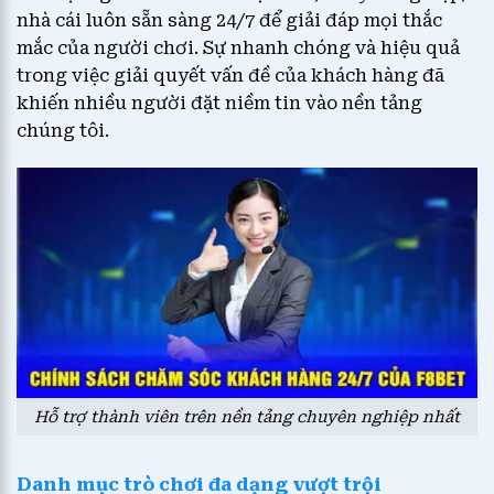
nhà cái luôn sẵn sàng 24/7 để giải đáp mọi thắc
mắc của người chơi. Sự nhanh chóng và hiệu quả
trong việc giải quyết vấn đề của khách hàng đã
khiến nhiều người đặt niềm tin vào nền tảng
chúng tôi.
Hỗ trợ thành viên trên nền tảng chuyên nghiệp nhất
Danh mục trò chơi đa dạng vượt trội