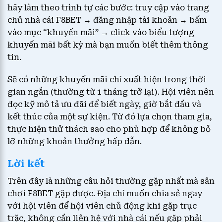
hãy làm theo trình tự các bước: truy cập vào trang
chủ nhà cái F8BET → đăng nhập tài khoản → bấm
vào mục “khuyến mãi” → click vào biểu tượng
khuyến mãi bất kỳ mà bạn muốn biết thêm thông
tin.
Sẽ có những khuyến mãi chỉ xuất hiện trong thời
gian ngắn (thường từ 1 tháng trở lại). Hội viên nên
đọc kỹ mô tả ưu đãi để biết ngày, giờ bắt đầu và
kết thúc của một sự kiện. Từ đó lựa chọn tham gia,
thực hiện thử thách sao cho phù hợp để không bỏ
lỡ những khoản thưởng hấp dẫn.
Lời kết
Trên đây là những câu hỏi thường gặp nhất mà sân
chơi F8BET gặp được. Địa chỉ muốn chia sẻ ngay
với hội viên để hội viên chủ động khi gặp trục
trặc, không cần liên hệ với nhà cái nếu gặp phải