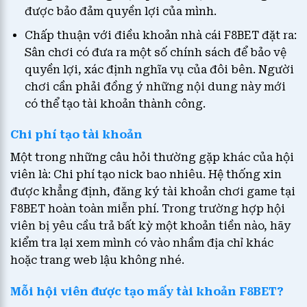
được bảo đảm quyền lợi của mình.
Chấp thuận với điều khoản nhà cái F8BET đặt ra:
Sân chơi có đưa ra một số chính sách để bảo vệ
quyền lợi, xác định nghĩa vụ của đôi bên. Người
chơi cần phải đồng ý những nội dung này mới
có thể tạo tài khoản thành công.
Chi phí tạo tài khoản
Một trong những câu hỏi thường gặp khác của hội
viên là: Chi phí tạo nick bao nhiêu. Hệ thống xin
được khẳng định, đăng ký tài khoản chơi game tại
F8BET hoàn toàn miễn phí. Trong trường hợp hội
viên bị yêu cầu trả bất kỳ một khoản tiền nào, hãy
kiểm tra lại xem mình có vào nhầm địa chỉ khác
hoặc trang web lậu không nhé.
Mỗi hội viên được tạo mấy tài khoản F8BET?