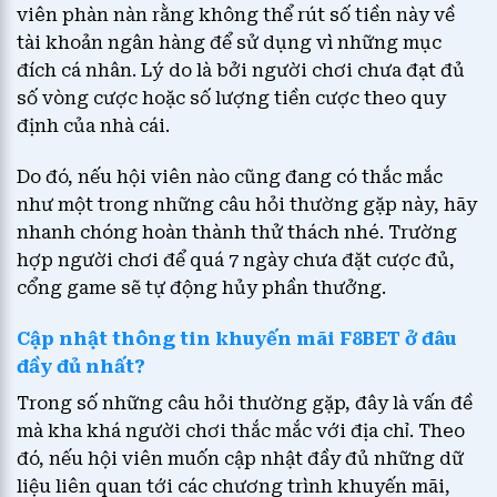
viên phàn nàn rằng không thể rút số tiền này về
tài khoản ngân hàng để sử dụng vì những mục
đích cá nhân. Lý do là bởi người chơi chưa đạt đủ
số vòng cược hoặc số lượng tiền cược theo quy
định của nhà cái.
Do đó, nếu hội viên nào cũng đang có thắc mắc
như một trong những câu hỏi thường gặp này, hãy
nhanh chóng hoàn thành thử thách nhé. Trường
hợp người chơi để quá 7 ngày chưa đặt cược đủ,
cổng game sẽ tự động hủy phần thưởng.
Cập nhật thông tin khuyến mãi F8BET ở đâu
đầy đủ nhất?
Trong số những câu hỏi thường gặp, đây là vấn đề
mà kha khá người chơi thắc mắc với địa chỉ. Theo
đó, nếu hội viên muốn cập nhật đầy đủ những dữ
liệu liên quan tới các chương trình khuyến mãi,