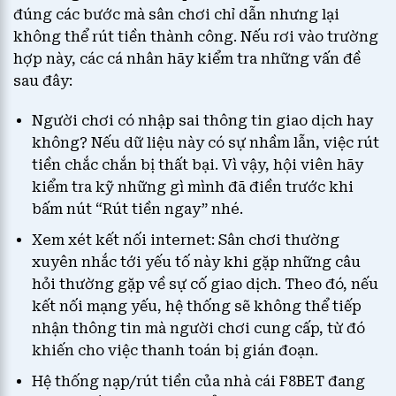
đúng các bước mà sân chơi chỉ dẫn nhưng lại
không thể rút tiền thành công. Nếu rơi vào trường
hợp này, các cá nhân hãy kiểm tra những vấn đề
sau đây:
Người chơi có nhập sai thông tin giao dịch hay
không? Nếu dữ liệu này có sự nhầm lẫn, việc rút
tiền chắc chắn bị thất bại. Vì vậy, hội viên hãy
kiểm tra kỹ những gì mình đã điền trước khi
bấm nút “Rút tiền ngay” nhé.
Xem xét kết nối internet: Sân chơi thường
xuyên nhắc tới yếu tố này khi gặp những câu
hỏi thường gặp về sự cố giao dịch. Theo đó, nếu
kết nối mạng yếu, hệ thống sẽ không thể tiếp
nhận thông tin mà người chơi cung cấp, từ đó
khiến cho việc thanh toán bị gián đoạn.
Hệ thống nạp/rút tiền của nhà cái F8BET đang